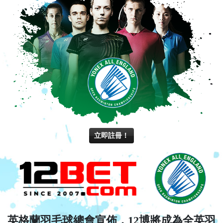
立即註冊！
英格蘭羽毛球總會宣佈，12博將成為全英羽