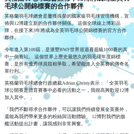
毛球公開錦標賽的合作夥伴
英格蘭羽毛球總會是屢獲殊榮的國家級羽毛球管理機構，宣
佈與12博建立新的合作夥伴關係。 這個全球線上博彩品
牌，在接下來3年將成為全英羽毛球公開錦標賽的官方合作
夥伴。
今年進入第109屆，是滙豐BWF世界巡迴賽超級1000賽的其
中一個賽站。 這個世界上歷史最悠久的羽毛球年度錦標
賽，是所有優秀球員競相爭取，希望能進入全英賽的傳奇名
單行列。
英格蘭羽毛球總會行政總裁Adrian Christy表示：「全英羽毛
球公開賽是體育賽事中必看的活動之一，我很高興歡迎12博
加入其中。 」
「我們不斷尋求合作夥伴，可以讓我們持續發展全英賽外，
還能為我們帶來更多的粉絲與活動體驗。 12博對我們的旗
艦活動提出計畫，讓我感到非常興奮。 」