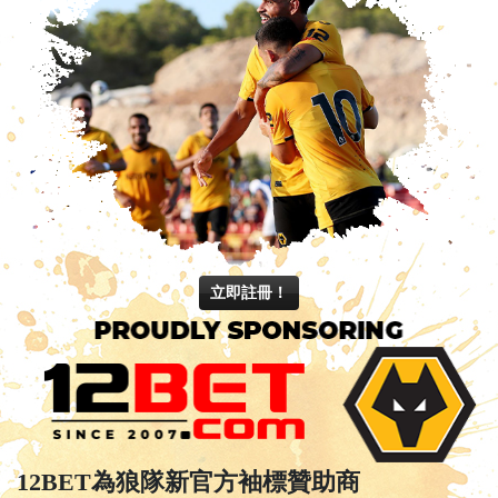
立即註冊！
12BET為狼隊新官方袖標贊助商