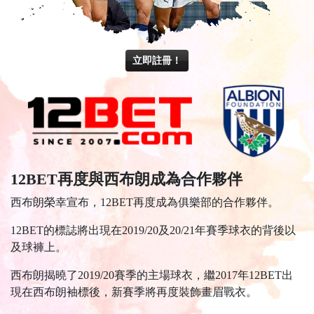
立即註冊！
12BET再度與西布朗成為合作夥伴
西布朗榮幸宣布，12BET再度成為俱樂部的合作夥伴。
12BET的標誌將出現在2019/20及20/21年賽季球衣的背後以
及球褲上。
西布朗揭曉了2019/20賽季的主場球衣，繼2017年12BET出
現在西布朗袖標後，新賽季將再度裝飾畫眉戰衣。