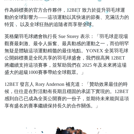
作為錦標賽的官方合作夥伴，12BET 致力於提升羽毛球運
動的全球影響力——這項運動以其快速的節奏、充滿活力的
特質， 以及全球狂熱的追隨者而享譽全球。
英格蘭羽毛球總會執行長 Sue Storey 表示：「羽毛球是現場
觀賽最刺激、最令人振奮、最具動感的運動之一，而伯明罕
無疑是體驗這項運動精髓的最佳地點。YONEX 全英羽毛球
公開錦標賽是全民共享的羽毛球盛會，我們很高興 12BET
將繼續支持這項賽事，並幫助我們在 2025 年及未來將這場
盛大的超級1000賽事帶給全球觀眾。」
12BET 發言人 Rory Anderson 補充道：「贊助效果最佳的時
候，往往是在對活動有長期且穩固的承諾下實現的。12BET
感到自己已成為全英公開賽的一份子，並期待未來能與這項
享有盛名的賽事繼續保持長久的合作關係。」