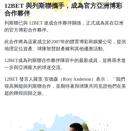
12BET 與列斯聯攜手，成為官方亞洲博彩
合作夥伴
列斯聯已與 12BET 達成合作夥伴關係，正式成為其在亞洲
的官方博彩合作夥伴。
此合作將為這家成立於2007年的體育博彩和娛樂公司，提供
地理定位資產、球隊智慧財產權和其他優惠活動。
12BET成為列斯聯合作夥伴陣容中的最新成員，並將尋求進
一步與亞洲龐大的球迷交流。
12BET 發言人羅里·安德森（Rory Anderson）表示： 「我們
很高興能與列斯聯合作，並期待著與球隊共同見證他們在英
超的輝煌回歸之旅。