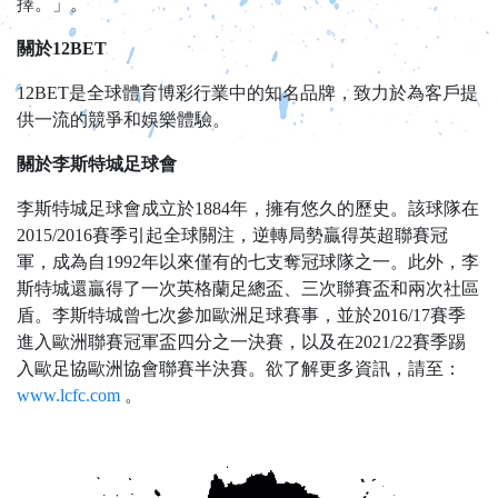
擇。」。
關於12BET
12BET是全球體育博彩行業中的知名品牌，致力於為客戶提
供一流的競爭和娛樂體驗。
關於李斯特城足球會
李斯特城足球會成立於1884年，擁有悠久的歷史。該球隊在
2015/2016賽季引起全球關注，逆轉局勢贏得英超聯賽冠
軍，成為自1992年以來僅有的七支奪冠球隊之一。此外，李
斯特城還贏得了一次英格蘭足總盃、三次聯賽盃和兩次社區
盾。李斯特城曾七次參加歐洲足球賽事，並於2016/17賽季
進入歐洲聯賽冠軍盃四分之一決賽，以及在2021/22賽季踢
入歐足協歐洲協會聯賽半決賽。欲了解更多資訊，請至：
www.lcfc.com
。