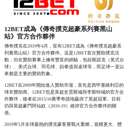
12BET成為《傳奇撲克超豪系列賽黑山
站》官方合作夥伴
傳奇撲克在2019年4月，宣布12BET成為《傳奇撲克超豪系
列賽黑山站》官方合作夥伴。這是12BET首次贊助撲克活
動，但在贊助賽事上擁有豐富的經驗，包括斯諾克（英式台
球）、美式台球、羽毛球、跆拳道與桌球等，而足球一直以
來都是主要的贊助對象。
12BET在2009年開始進入贊助市場，首先是西甲塞維利亞的
球衣贊助商。12BET也是英超史雲斯城與李斯特城的官方合
作夥伴，後者在2015/16賽季奇蹟地贏得了英超冠軍。目前
仍與英超豪門阿仙奴（2016-19）維持官方合作夥伴的關
係。
2019年5月全球最熱的撲克豪客賽戰火重燃，規模更大、體