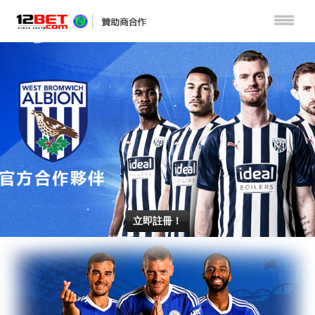
立即註冊！