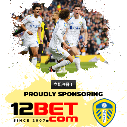
立即註冊！