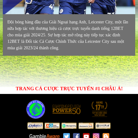
Đội bóng hàng đầu của Giải Ngoại hạng Anh, Leicester City, một lần
nữa hợp tác với thương hiệu cá cược trực tuyến danh tiếng 12BET
cho mùa giải 2024/25. Sự hợp tác mở rộng này tiếp tục xác định
12BET là Đối tác Cá Cược Chính Thức của Leicester City sau một
mùa giải 2023/24 thành công.
TRANG CÁ CƯỢC TRỰC TUYẾN #1 CHÂU Á!