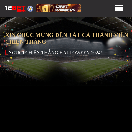
XIN CHÚC MỪNG ĐẾN TẤT CẢ THÀNH VIÊN
CHIẾN THẮNG
NGƯỜI CHIẾN THẮNG HALLOWEEN 2024!