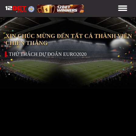
XIN CHÚC MỪNG ĐẾN TẤT CẢ THÀNH VIÊN
CHIẾN THẮNG
THỬ THÁCH DỰ ĐOÁN EURO2020